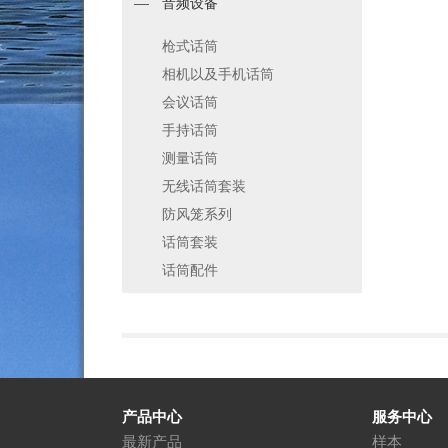
音频设备
枪式话筒
相机以及手机话筒
会议话筒
手持话筒
测量话筒
无线话筒套装
防风笼系列
话筒套装
话筒配件
产品中心
服务中心
最新产品
样本