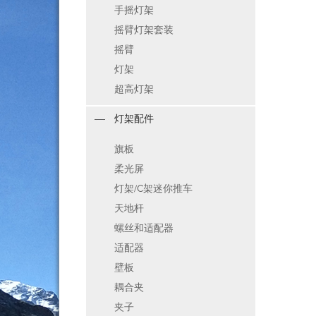
手摇灯架
摇臂灯架套装
摇臂
灯架
超高灯架
灯架配件
旗板
柔光屏
灯架/C架迷你推车
天地杆
螺丝和适配器
适配器
壁板
耦合夹
夹子