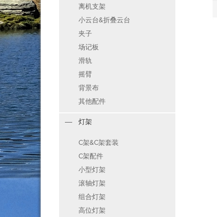
离机支架
小云台&折叠云台
夹子
场记板
滑轨
摇臂
背景布
其他配件
灯架
C架&C架套装
C架配件
小型灯架
滚轴灯架
组合灯架
高位灯架