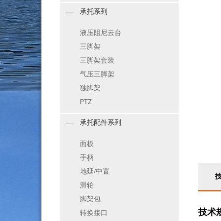
承托系列
液压阻尼云台
三脚架
三脚架套装
气压三脚架
独脚架
PTZ
承托配件系列
面板
手柄
地延/中置
滑轮
脚架包
技术
转换接口