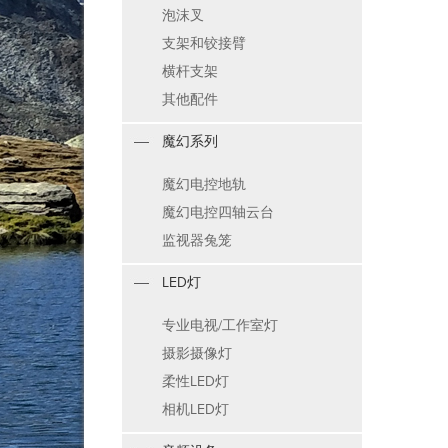
泡沫叉
支架和铰接臂
横杆支架
其他配件
魔幻系列
魔幻电控地轨
魔幻电控四轴云台
监视器兔笼
LED灯
专业电视/工作室灯
摄影摄像灯
柔性LED灯
相机LED灯